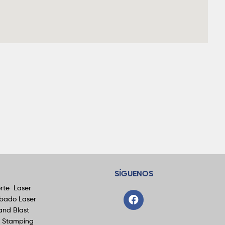
SÍGUENOS
rte Laser
bado Laser
and Blast
t Stamping