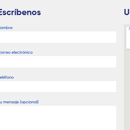
Escríbenos
U
Nombre
orreo electrónico
eléfono
u mensaje (opcional)