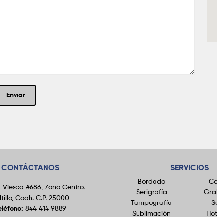
CONTÁCTANOS
SERVICIOS
Bordado
Co
:
Viesca #686, Zona Centro.
Serigrafía
Gra
ltillo, Coah. C.P. 25000
Tampografía
S
eléfono:
844 414 9889
Sublimación
Ho