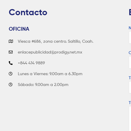
Contacto
OFICINA
Viesca #686, zona centro. Saltillo, Coah.
enlacepublicidad@prodigy.net.mx
C
+844 414 9889
Lunes a Viernes: 9.00am a 6.30pm
T
Sábado: 9.00am a 2.00pm
T