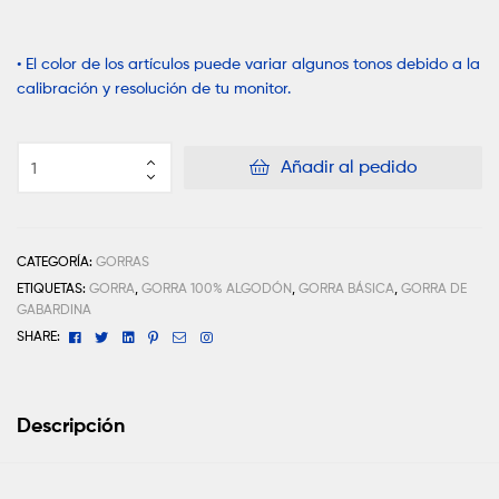
• El color de los artículos puede variar algunos tonos debido a la
calibración y resolución de tu monitor.
Añadir al pedido
CATEGORÍA:
GORRAS
ETIQUETAS:
GORRA
,
GORRA 100% ALGODÓN
,
GORRA BÁSICA
,
GORRA DE
GABARDINA
Facebook
Twitter
Linkedin
Pinterest
Email
Instagram
SHARE:
Descripción