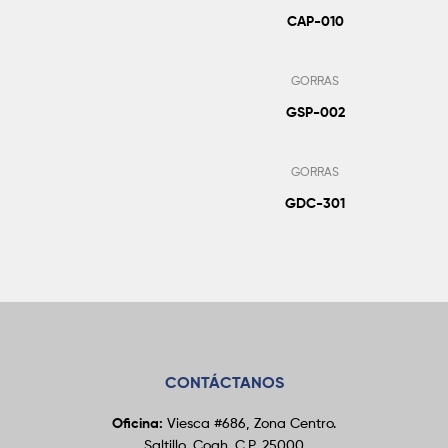
CAP-010
Añadir Al Pedido
GORRAS
GSP-002
Añadir Al Pedido
GORRAS
GDC-301
CONTÁCTANOS
Oficina:
Viesca #686, Zona Centro.
Saltillo, Coah. C.P. 25000