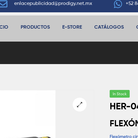
enlacepublicidad@prodigy.net.mx
+52 8
ICIO
PRODUCTOS
E-STORE
CATÁLOGOS
In Stock
HER-0
🔍
FLEXÓ
Flexómetro ci