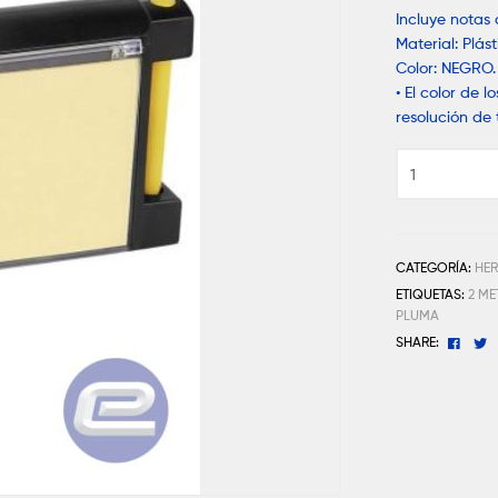
Incluye notas 
Material: Plást
Color: NEGRO.
• El color de 
resolución de 
CATEGORÍA:
HE
ETIQUETAS:
2 M
PLUMA
Face
T
SHARE: