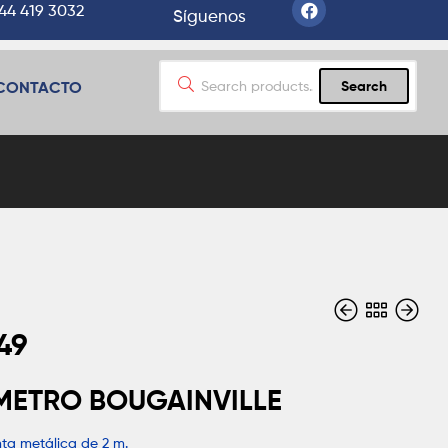
44 419 3032
Síguenos
CONTACTO
Search
49
$
$
0
0
METRO BOUGAINVILLE
nta metálica de 2 m.