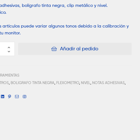
adhesivas, bolígrafo tinta negra, clip metálico y nivel.
ico.
los artículos puede variar algunos tonos debido a la calibración y
tu monitor.
Añadir al pedido
RRAMIENTAS
ETROS
,
BOLIGRAFO TINTA NEGRA
,
FLEXOMETRO
,
NIVEL
,
NOTAS ADHESIVAS
,
book
witter
Linkedin
Pinterest
Email
Instagram