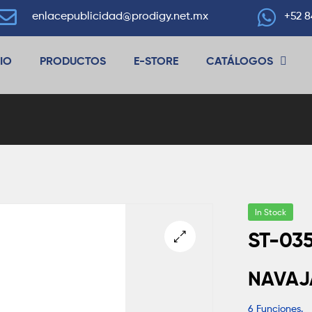
enlacepublicidad@prodigy.net.mx
+52 8
CIO
PRODUCTOS
E-STORE
CATÁLOGOS
In Stock
ST-03
🔍
NAVAJ
6 Funciones.