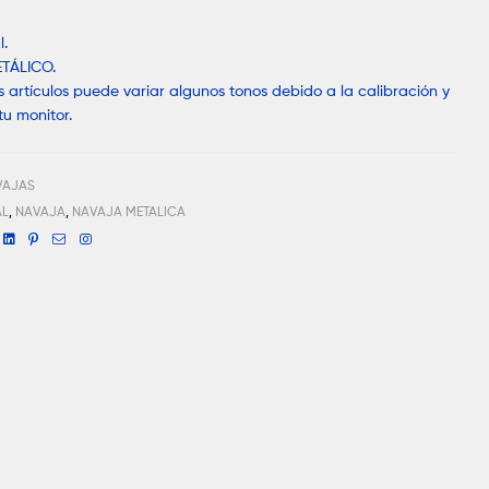
l.
ETÁLICO.
los artículos puede variar algunos tonos debido a la calibración y
tu monitor.
VAJAS
AL
,
NAVAJA
,
NAVAJA METALICA
book
witter
Linkedin
Pinterest
Email
Instagram