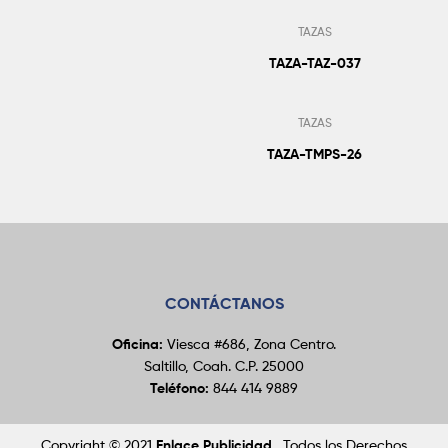
TAZAS
TAZA-TAZ-037
Añadir Al Pedido
TAZAS
TAZA-TMPS-26
CONTÁCTANOS
Oficina:
Viesca #686, Zona Centro.
Saltillo, Coah. C.P. 25000
Teléfono:
844 414 9889
Copyright © 2021
Enlace Publicidad
. Todos los Derechos