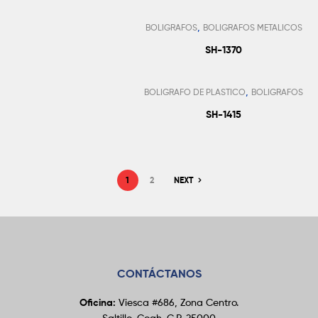
,
BOLIGRAFOS
BOLIGRAFOS METALICOS
SH-1370
Añadir Al Pedido
,
BOLIGRAFO DE PLASTICO
BOLIGRAFOS
SH-1415
1
2
NEXT
CONTÁCTANOS
Oficina:
Viesca #686, Zona Centro.
Saltillo, Coah. C.P. 25000