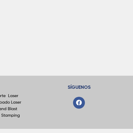
SÍGUENOS
rte Laser
bado Laser
and Blast
t Stamping