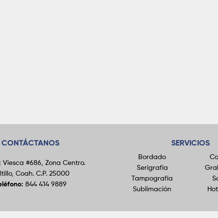
CONTÁCTANOS
SERVICIOS
Bordado
Co
:
Viesca #686, Zona Centro.
Serigrafía
Gra
ltillo, Coah. C.P. 25000
Tampografía
S
eléfono:
844 414 9889
Sublimación
Ho