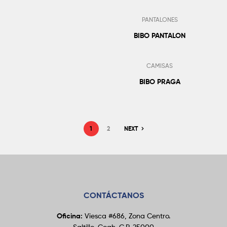
PANTALONES
BIBO PANTALON
Añadir Al Pedido
CAMISAS
BIBO PRAGA
1
2
NEXT
CONTÁCTANOS
Oficina:
Viesca #686, Zona Centro.
Saltillo, Coah. C.P. 25000