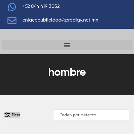
+52 844 419 3032
enlacepublicidad@prodigy.net.mx
hombre
Filter
Añadir Al Pedido