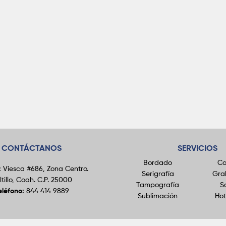
CONTÁCTANOS
SERVICIOS
Bordado
Co
:
Viesca #686, Zona Centro.
Serigrafía
Gra
ltillo, Coah. C.P. 25000
Tampografía
S
eléfono:
844 414 9889
Sublimación
Ho