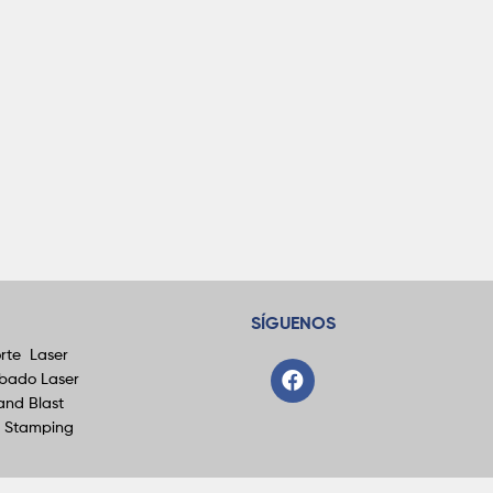
SÍGUENOS
rte Laser
bado Laser
and Blast
t Stamping